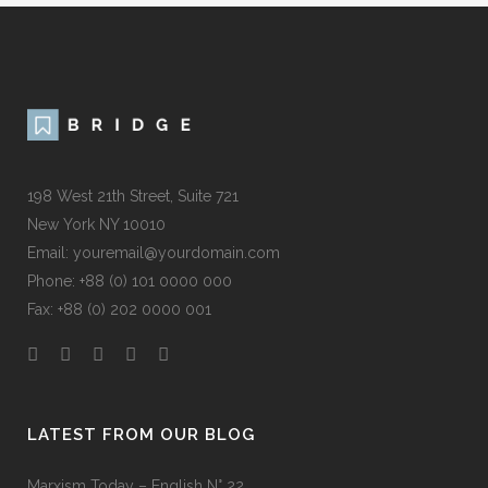
198 West 21th Street, Suite 721
New York NY 10010
Email: youremail@yourdomain.com
Phone: +88 (0) 101 0000 000
Fax: +88 (0) 202 0000 001
LATEST FROM OUR BLOG
Marxism Today – English N° 22