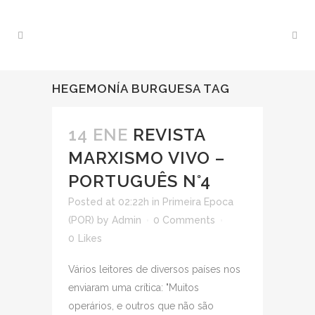
HEGEMONÍA BURGUESA TAG
14 ENE
REVISTA
MARXISMO VIVO –
PORTUGUÊS N°4
Posted at 02:22h
in
Primeira Epoca
(POR)
by
Admin
0 Comments
0
Likes
Vários leitores de diversos países nos
enviaram uma crítica: "Muitos
operários, e outros que não são