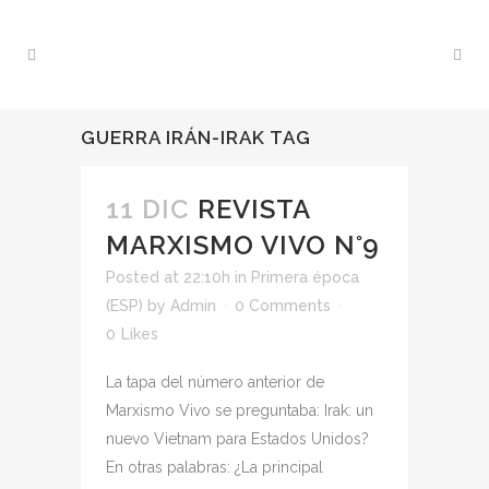
GUERRA IRÁN-IRAK TAG
11 DIC
REVISTA
MARXISMO VIVO N°9
Posted at 22:10h
in
Primera época
(ESP)
by
Admin
0 Comments
0
Likes
La tapa del número anterior de
Marxismo Vivo se preguntaba: Irak: un
nuevo Vietnam para Estados Unidos?
En otras palabras: ¿La principal