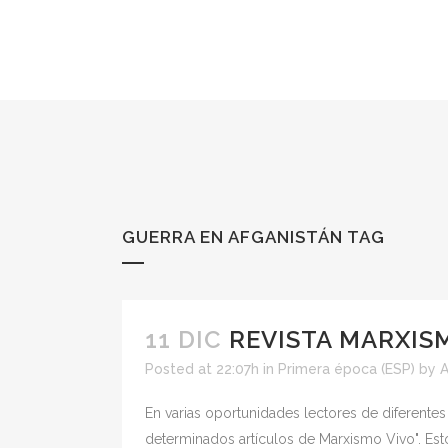
GUERRA EN AFGANISTÁN TAG
11 DIC
REVISTA MARXISM
Posted at 22:07h
in
Primera época (ESP)
by
En varias oportunidades lectores de diferentes
determinados artículos de Marxismo Vivo". Est