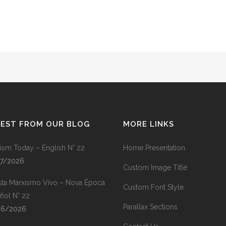
TEST FROM OUR BLOG
MORE LINKS
ism Today – English N° 22
Home Presentation
07/2026
Custom Image Title
sta Marxismo Vivo – Nova Época
Custom Font Style
ñol N° 22
Parallax Sections
06/2026