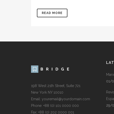
READ MORE
LA
Marx
01/
198 West 21th Street, Suite 721
Revi
New York NY 10010
Espa
Email: youremail@yourdomain.com
29/
Phone: +88 (0) 101 0000 000
Fax: +88 (0) 202 0000 001