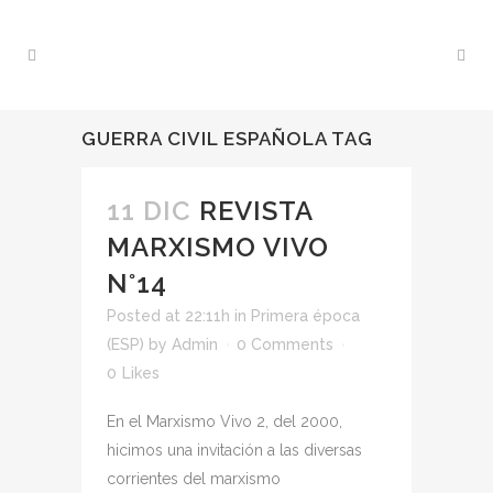
GUERRA CIVIL ESPAÑOLA TAG
11 DIC
REVISTA
MARXISMO VIVO
N°14
Posted at 22:11h
in
Primera época
(ESP)
by
Admin
0 Comments
0
Likes
En el Marxismo Vivo 2, del 2000,
hicimos una invitación a las diversas
corrientes del marxismo