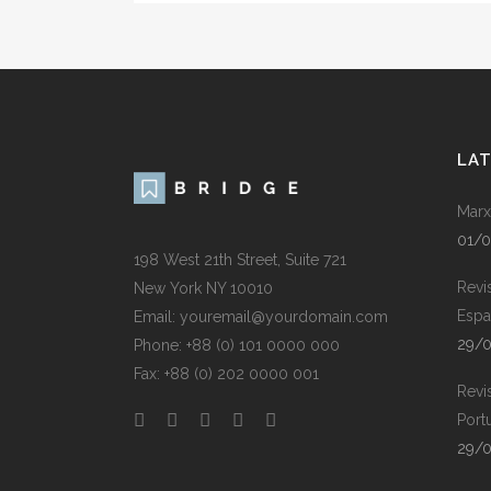
LA
Marx
01/
198 West 21th Street, Suite 721
Revi
New York NY 10010
Espa
Email: youremail@yourdomain.com
29/
Phone: +88 (0) 101 0000 000
Fax: +88 (0) 202 0000 001
Revi
Port
29/