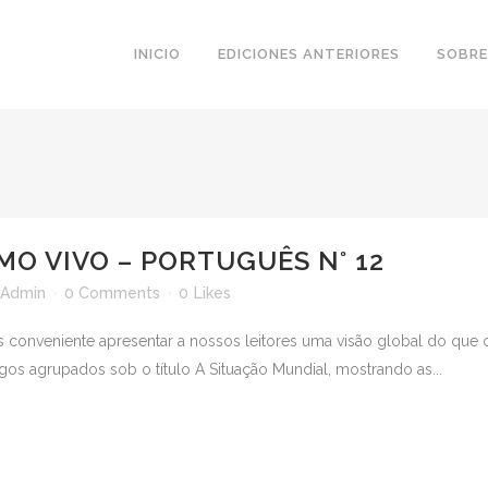
INICIO
EDICIONES ANTERIORES
SOBRE
MO VIVO – PORTUGUÊS N° 12
Admin
0 Comments
0
Likes
onveniente apresentar a nossos leitores uma visão global do que oc
igos agrupados sob o título A Situação Mundial, mostrando as...