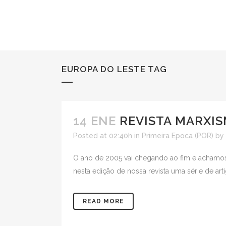
EUROPA DO LESTE TAG
14 ENE
REVISTA MARXIS
Posted at 02:40h
in
Primeira Epoca (POR)
by
O ano de 2005 vai chegando ao fim e achamos c
nesta edição de nossa revista uma série de art
READ MORE