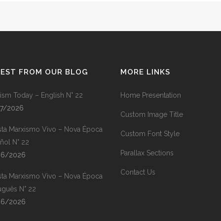
TEST FROM OUR BLOG
MORE LINKS
ism Today – English N° 22
Home Presentation
07/2026
Custom Image Title
sta Marxismo Vivo – Nova Época
Custom Font Style
ñol N° 22
Parallax Sections
06/2026
Contact Us
sta Marxismo Vivo – Nova Época
uguês N° 22
06/2026