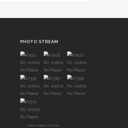
PHOTO STREAM
View stream on flickr