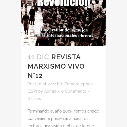
11 DIC
REVISTA
MARXISMO VIVO
N°12
Posted at 22:11h
in
Primera época
(ESP)
by
Admin
0 Comments
0
Likes
Terminando el año 2005 hemos creído
conveniente presentar a nuestros
lectores una visión global de lo que