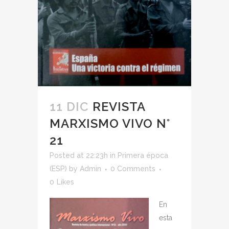
11 DIC
REVISTA
MARXISMO VIVO N°
21
Posted at 22:23h
in
Primera época
(ESP)
by
Admin
0 Comments
0
Likes
En
esta