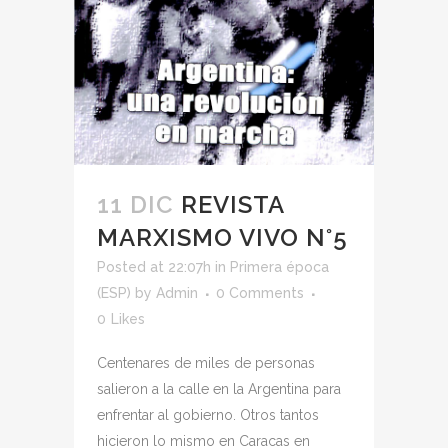
11 DIC
REVISTA
MARXISMO VIVO N°5
Posted at 22:07h
in
Primera época
(ESP)
by
Admin
0 Comments
0
Likes
Centenares de miles de personas
salieron a la calle en la Argentina para
enfrentar al gobierno. Otros tantos
hicieron lo mismo en Caracas en