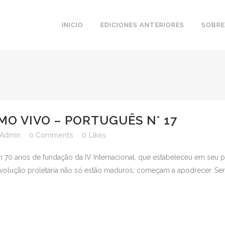
INICIO
EDICIONES ANTERIORES
SOBRE
MO VIVO – PORTUGUÊS N° 17
Admin
0 Comments
0
Likes
70 anos de fundação da IV Internacional, que estabeleceu em seu p
 revolução proletária não só estão maduros; começam a apodrecer. Sem