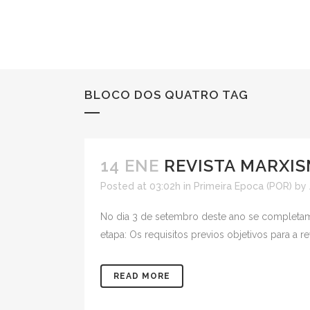
BLOCO DOS QUATRO TAG
14 ENE
REVISTA MARXIS
Posted at 03:02h
in
Primeira Epoca (POR)
by
No dia 3 de setembro deste ano se completam 
etapa: Os requisitos previos objetivos para a
READ MORE