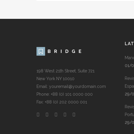
LA
Marx
01/
198 West 21th Street, Suite 721
Revi
New York NY 10010
Espa
Email: youremail@yourdomain.com
29/
Phone: +88 (0) 101 0000 000
Fax: +88 (0) 202 0000 001
Revi
Port
29/