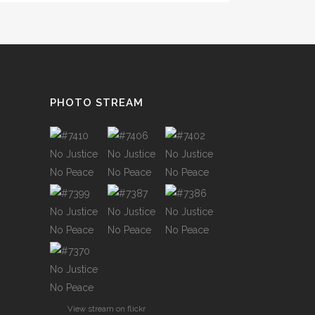
PHOTO STREAM
View stream on flickr