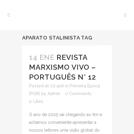
APARATO STALINISTA TAG
14 ENE
REVISTA
MARXISMO VIVO –
PORTUGUÊS N° 12
Posted at 02:40h
in
Primeira Epoca
(POR)
by
Admin
0 Comments
0
Likes
O ano de 2005 vai chegando ao fim e
achamos conveniente apresentar a
nossos leitores uma visão global do