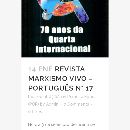
14 ENE
REVISTA
MARXISMO VIVO –
PORTUGUÊS N° 17
Posted at 03:02h
in
Primeira Epoca
(POR)
by
Admin
0 Comments
0
Likes
No dia 3 de setembro deste ano se