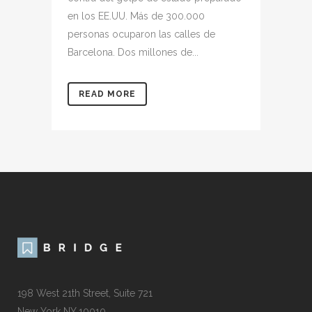
en los EE.UU. Más de 300.000
personas ocuparon las calles de
Barcelona. Dos millones de...
READ MORE
198 West 21th Street, Suite 721
New York NY 10010