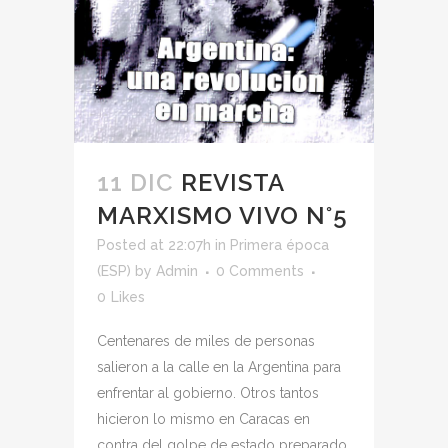
11 DIC
REVISTA
MARXISMO VIVO N°5
Posted at 22:07h
in
Primera época
(ESP)
by
Admin
0 Comments
0
Likes
Centenares de miles de personas
salieron a la calle en la Argentina para
enfrentar al gobierno. Otros tantos
hicieron lo mismo en Caracas en
contra del golpe de estado preparado